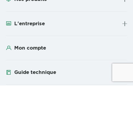
L'entreprise
Mon compte
Guide technique
Suivez-nous
YouTube
Linke
Plan du site
Mentions légales et confidentialité