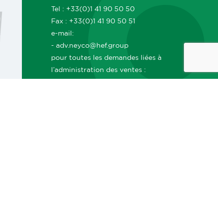
Tel : +33(0)1 41 90 50 50
Fax : +33(0)1 41 90 50 51
e-mail:
- adv.neyco@hef.group
pour toutes les demandes liées à
l’administration des ventes :
commandes, suivi, livraisons, délais,
documents ADV, facturation, etc.
- commerce.neyco@hef.group
pour toutes les demandes commerciales
: demandes de prix, projets, offres,
nouveaux besoins clients, orientations
vers le bon interlocuteur commercial,
etc.