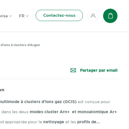
Contactez-nous
rise
FR
Mon compte
Panier
d’ions à clusters d’Argon
Partager par email
on
ultimode à clusters d’ions gaz (GCIS)
est conçue pour
 dans les deux
modes cluster Arn+ et monoatomique Ar+
end appropriée pour le
nettoyage
et les
profils de…