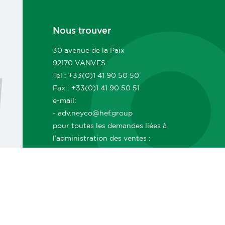
Nous trouver
30 avenue de la Paix
92170 VANVES
Tel : +33(0)1 41 90 50 50
Fax : +33(0)1 41 90 50 51
e-mail:
- adv.neyco@hef.group
pour toutes les demandes liées à
l’administration des ventes :
commandes, suivi, livraisons, délais,
documents ADV, facturation, etc.
- commerce.neyco@hef.group
pour toutes les demandes commerciales
: demandes de prix, projets, offres,