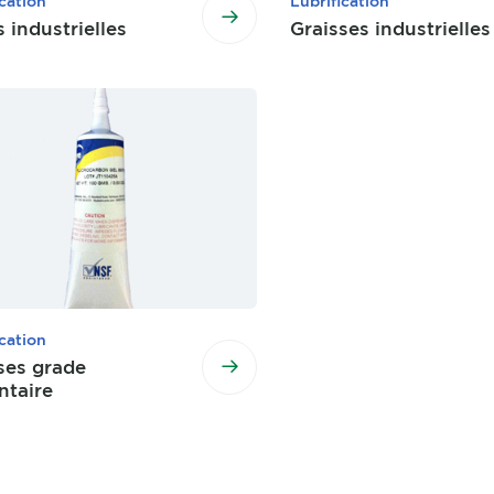
ication
Lubrification
s industrielles
Graisses industrielles
ication
ses grade
ntaire