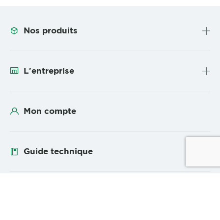
Nos produits
L'entreprise
Mon compte
Guide technique
Suivez-nous
YouTube
Linke