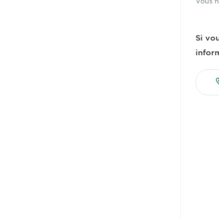
Vous n
Si vo
infor