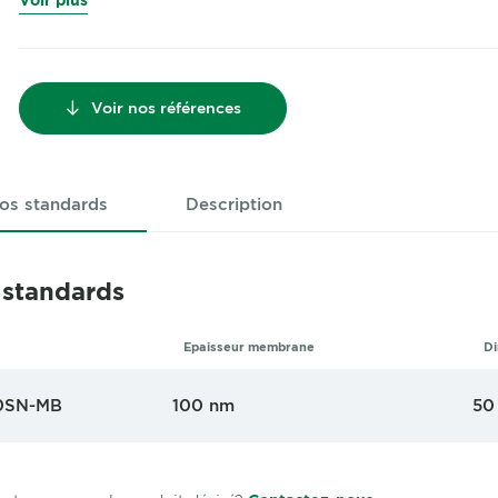
Voir plus
Voir nos références
os standards
Description
 standards
Epaisseur membrane
Di
0SN-MB
100 nm
50