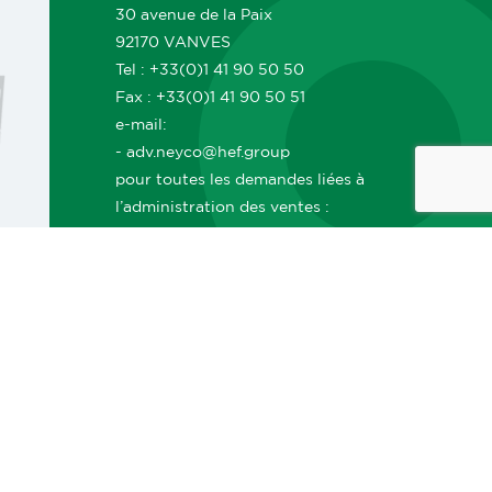
30 avenue de la Paix
92170 VANVES
Tel : +33(0)1 41 90 50 50
Fax : +33(0)1 41 90 50 51
e-mail:
- adv.neyco@hef.group
pour toutes les demandes liées à
l’administration des ventes :
commandes, suivi, livraisons, délais,
documents ADV, facturation, etc.
- commerce.neyco@hef.group
pour toutes les demandes commerciales
: demandes de prix, projets, offres,
nouveaux besoins clients, orientations
vers le bon interlocuteur commercial,
etc.