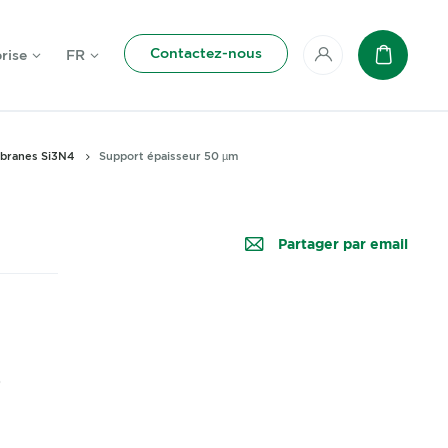
Contactez-nous
rise
FR
Mon compte
Panier
branes Si3N4
Support épaisseur 50 µm
Partager par email
0