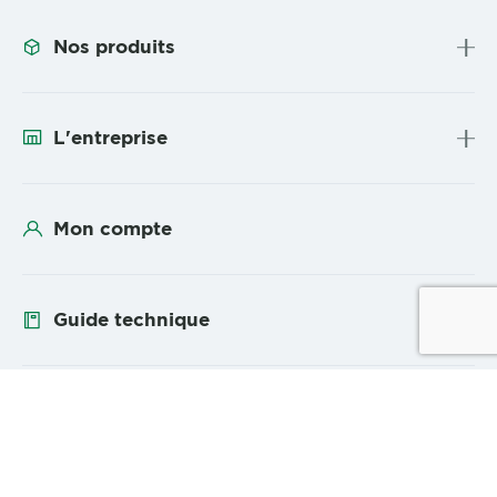
Nos produits
L'entreprise
Mon compte
Guide technique
Suivez-nous
YouTube
Linke