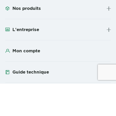
Nos produits
L'entreprise
Mon compte
Guide technique
Suivez-nous
YouTube
Linke
Plan du site