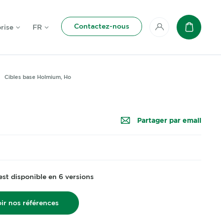
Contactez-nous
rise
FR
Mon compte
Panier
Cibles base Holmium, Ho
Partager par email
est disponible en 6 versions
ir nos références