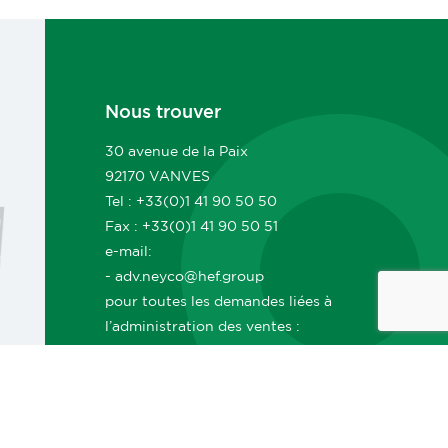
Nous trouver
30 avenue de la Paix
92170 VANVES
Tel : +33(0)1 41 90 50 50
Fax : +33(0)1 41 90 50 51
e-mail:
- adv.neyco@hef.group
pour toutes les demandes liées à
l’administration des ventes :
commandes, suivi, livraisons, délais,
documents ADV, facturation, etc.
- commerce.neyco@hef.group