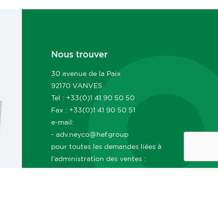
Nous trouver
30 avenue de la Paix
92170 VANVES
Tel : +33(0)1 41 90 50 50
Fax : +33(0)1 41 90 50 51
e-mail:
- adv.neyco@hef.group
pour toutes les demandes liées à
l’administration des ventes :
commandes, suivi, livraisons, délais,
documents ADV, facturation, etc.
- commerce.neyco@hef.group