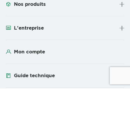
Nos produits
L'entreprise
Mon compte
Guide technique
Suivez-nous
YouTube
Linke
Plan du site