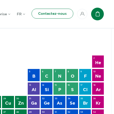
Contactez-nous
rise
FR
Mon compte
Panier
2
He
5
6
7
8
9
10
B
C
N
O
F
Ne
13
14
15
16
17
18
Al
Si
P
S
Cl
Ar
29
30
31
32
33
34
35
36
Cu
Zn
Ga
Ge
As
Se
Br
Kr
47
48
49
50
51
52
53
54