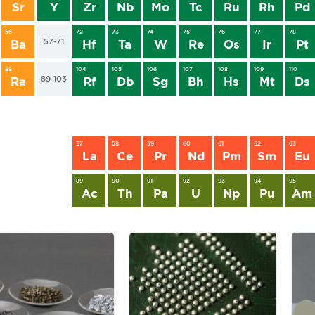
Sr
Y
Zr
Nb
Mo
Tc
Ru
Rh
Pd
56
72
73
74
75
76
77
78
57-71
Ba
Hf
Ta
W
Re
Os
Ir
Pt
88
104
105
106
107
108
109
110
89-103
Ra
Rf
Db
Sg
Bh
Hs
Mt
Ds
57
58
59
60
61
62
63
La
Ce
Pr
Nd
Pm
Sm
Eu
89
90
91
92
93
94
95
Ac
Th
Pa
U
Np
Pu
Am