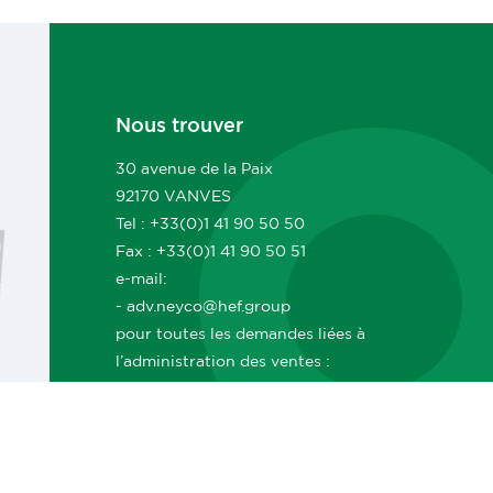
Nous trouver
30 avenue de la Paix
92170 VANVES
Tel : +33(0)1 41 90 50 50
Fax : +33(0)1 41 90 50 51
e-mail:
- adv.neyco@hef.group
pour toutes les demandes liées à
l’administration des ventes :
commandes, suivi, livraisons, délais,
documents ADV, facturation, etc.
- commerce.neyco@hef.group