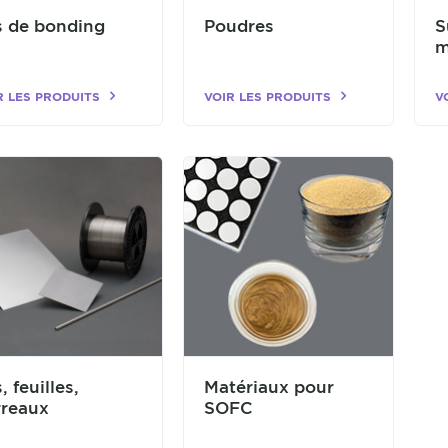
s de bonding
Poudres
S
m
R LES PRODUITS
VOIR LES PRODUITS
V
s, feuilles,
Matériaux pour
rreaux
SOFC