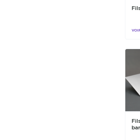
Fil
VOI
Fil
ba