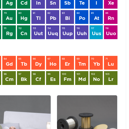
Ag
Cd
In
Sn
Sb
Te
I
Xe
79
80
81
82
83
84
85
86
Au
Hg
Tl
Pb
Bi
Po
At
Rn
111
112
113
114
115
116
117
118
Rg
Cn
Uut
Uuq
Uup
Uuh
Uus
Uuo
64
65
66
67
68
69
70
71
Gd
Tb
Dy
Ho
Er
Tm
Yb
Lu
96
97
98
99
100
101
102
103
Cm
Bk
Cf
Es
Fm
Md
No
Lr