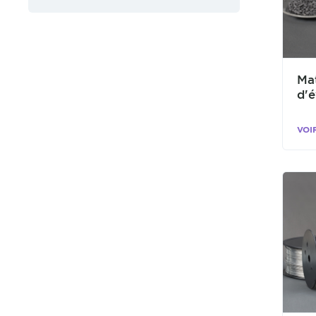
Ma
d'
VOI