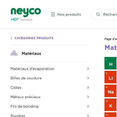
Nos produits
CATÉGORIES PRODUITS
Page d'a
Mat
Matériaux
1
H
Matériaux d'évaporation
3
Li
Billes de soudure
Cibles
11
Na
Métaux précieux
19
K
Fils de bonding
Poudres
37