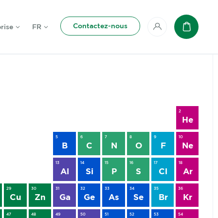
Contactez-nous
rise
FR
Mon compte
Panier
2
He
5
6
7
8
9
10
B
C
N
O
F
Ne
13
14
15
16
17
18
Al
Si
P
S
Cl
Ar
29
30
31
32
33
34
35
36
Cu
Zn
Ga
Ge
As
Se
Br
Kr
47
48
49
50
51
52
53
54