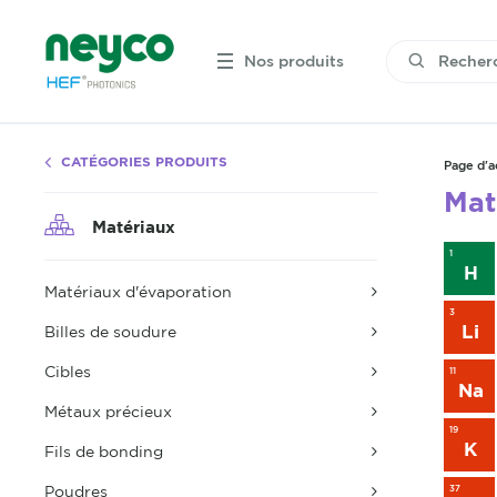
Nos produits
CATÉGORIES PRODUITS
Page d'a
Mat
Matériaux
1
H
Matériaux d'évaporation
3
Li
Billes de soudure
Cibles
11
Na
Métaux précieux
19
K
Fils de bonding
Poudres
37