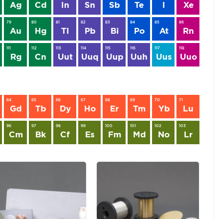
Ag
Cd
In
Sn
Sb
Te
I
Xe
79
80
81
82
83
84
85
86
Au
Hg
Tl
Pb
Bi
Po
At
Rn
111
112
113
114
115
116
117
118
Rg
Cn
Uut
Uuq
Uup
Uuh
Uus
Uuo
64
65
66
67
68
69
70
71
Gd
Tb
Dy
Ho
Er
Tm
Yb
Lu
96
97
98
99
100
101
102
103
Cm
Bk
Cf
Es
Fm
Md
No
Lr