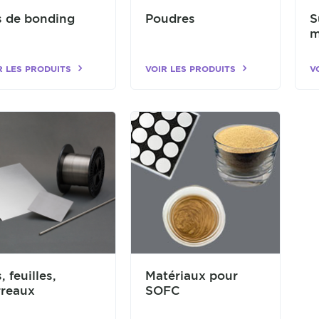
s de bonding
Poudres
S
m
R LES PRODUITS
VOIR LES PRODUITS
V
s, feuilles,
Matériaux pour
rreaux
SOFC