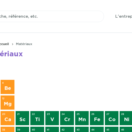
L'entrep
ccueil
Matériaux
ériaux
4
Be
12
Mg
20
21
22
23
24
25
26
27
28
Ca
Sc
Ti
V
Cr
Mn
Fe
Co
Ni
38
39
40
41
42
43
44
45
46