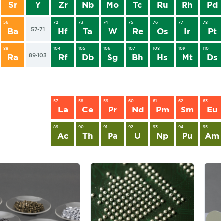
Sr
Y
Zr
Nb
Mo
Tc
Ru
Rh
Pd
56
72
73
74
75
76
77
78
57-71
Ba
Hf
Ta
W
Re
Os
Ir
Pt
88
104
105
106
107
108
109
110
89-103
Ra
Rf
Db
Sg
Bh
Hs
Mt
Ds
57
58
59
60
61
62
63
La
Ce
Pr
Nd
Pm
Sm
Eu
89
90
91
92
93
94
95
Ac
Th
Pa
U
Np
Pu
Am