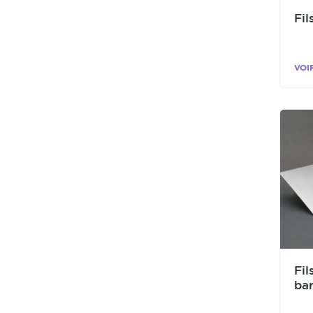
Fil
VOI
Fil
ba