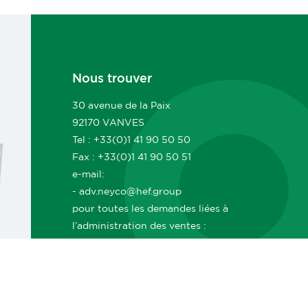
Nous trouver
30 avenue de la Paix
92170 VANVES
Tel : +33(0)1 41 90 50 50
Fax : +33(0)1 41 90 50 51
e-mail:
- adv.neyco@hef.group
pour toutes les demandes liées à
l’administration des ventes :
commandes, suivi, livraisons, délais,
documents ADV, facturation, etc.
- commerce.neyco@hef.group