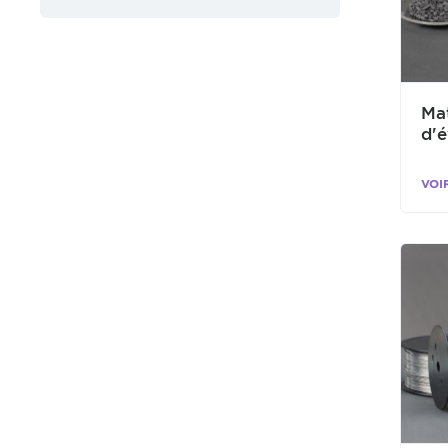
Ma
d'
VOI